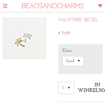
BEADSANDCHARMS
Ga
direct
naar
Palmtree bedel
de
hoofdinhoud
€ 0,29
Kleur
IN
WINKELW