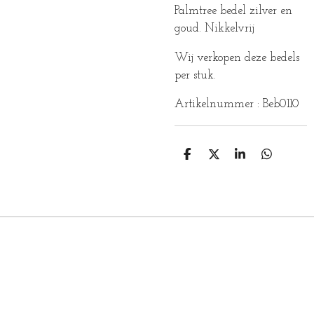
Palmtree bedel zilver en
goud. Nikkelvrij
Wij verkopen deze bedels
per stuk.
Artikelnummer : Beb0110
D
D
S
D
E
E
H
E
L
E
A
L
E
L
R
E
N
E
N