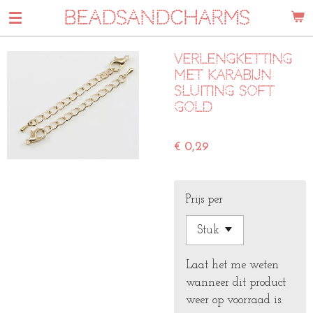
BEADSANDCHARMS
Ga
direct
naar
Verlengketting
de
met karabijn
hoofdinhoud
sluiting soft
gold
€ 0,29
Prijs per
Laat het me weten
wanneer dit product
weer op voorraad is.