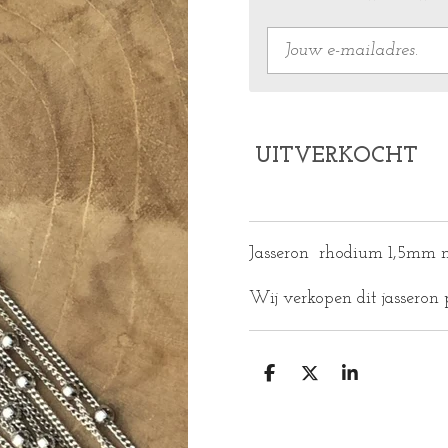
UITVERKOCHT
Jasseron rhodium 1,5mm m
Wij verkopen dit jasseron
D
D
S
E
E
H
L
E
A
E
L
R