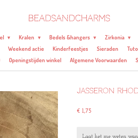
BEADSANDCHARMS
eel
Kralen
Bedels &hangers
Zirkonia
Weekend actie
Kinderfeestjes
Sieraden
Tuto
Q
Openingstijden winkel
Algemene Voorwaarden
Jasseron rhod
€ 1,75
Laat het me weten wanne