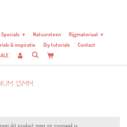
Specials
Natuursteen
Rijgmateriaal
rials & inspiratie
Diy tutorials
Contact
SALE
ium 1,5mm
er dit product weer op voorraad is.