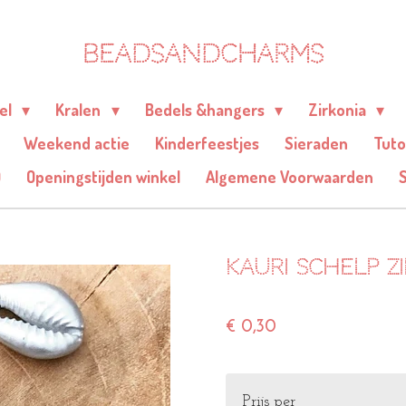
BEADSANDCHARMS
eel
Kralen
Bedels &hangers
Zirkonia
Weekend actie
Kinderfeestjes
Sieraden
Tuto
Q
Openingstijden winkel
Algemene Voorwaarden
Kauri schelp zi
€ 0,30
Prijs per