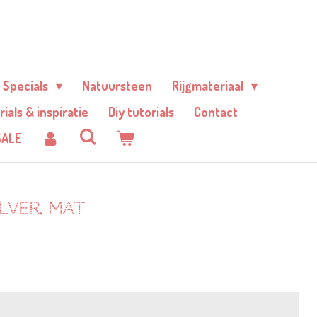
Specials
Natuursteen
Rijgmateriaal
rials & inspiratie
Diy tutorials
Contact
SALE
lver. Mat