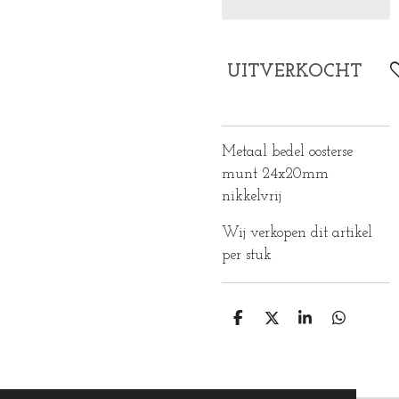
UITVERKOCHT
Metaal bedel oosterse
munt 24x20mm
nikkelvrij
Wij verkopen dit artikel
per stuk
D
D
S
D
E
E
H
E
L
E
A
L
E
L
R
E
N
E
N