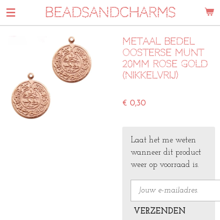
BEADSANDCHARMS
Ga
direct
naar
Metaal bedel
de
oosterse munt
hoofdinhoud
20mm Rose gold
(nikkelvrij)
€ 0,30
Laat het me weten
wanneer dit product
weer op voorraad is.
VERZENDEN