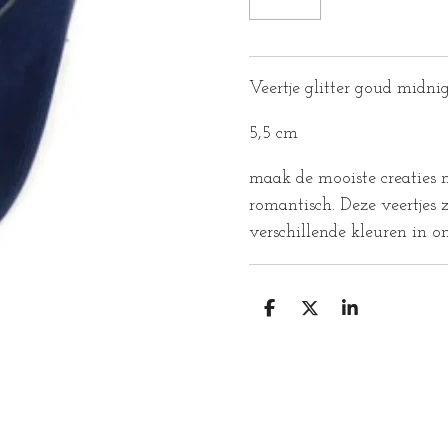
Veertje glitter goud midni
5,5 cm
maak de mooiste creaties m
romantisch. Deze veertjes 
verschillende kleuren in o
D
D
S
E
E
H
L
E
A
E
L
R
N
E