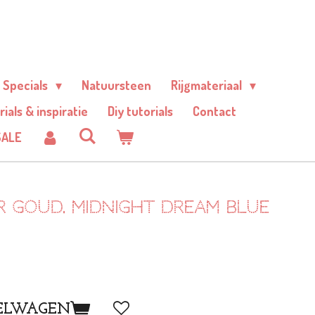
Specials
Natuursteen
Rijgmateriaal
rials & inspiratie
Diy tutorials
Contact
SALE
r goud. Midnight dream blue
ELWAGEN