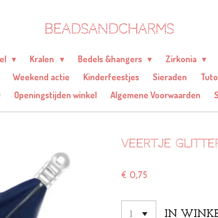
BEADSANDCHARMS
eel
Kralen
Bedels &hangers
Zirkonia
Weekend actie
Kinderfeestjes
Sieraden
Tuto
Q
Openingstijden winkel
Algemene Voorwaarden
Veertje glitte
€ 0,75
IN WINK