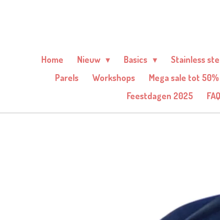
Ga
direct
naar
de
Home
Nieuw
Basics
Stainless st
hoofdinhoud
Parels
Workshops
Mega sale tot 50%
Feestdagen 2025
FA