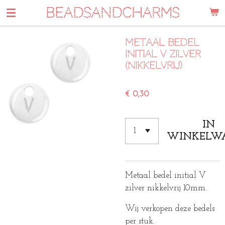
BEADSANDCHARMS
Ga
direct
naar
Metaal bedel
de
initial V zilver
hoofdinhoud
(nikkelvrij)
€ 0,30
IN
WINKELW
Metaal bedel initial V
zilver nikkelvrij 10mm.
Wij verkopen deze bedels
per stuk.