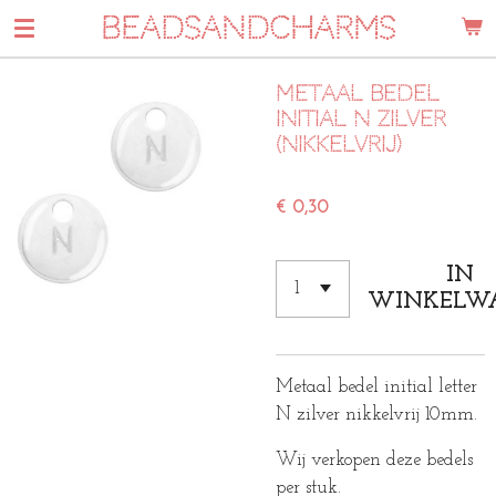
BEADSANDCHARMS
Ga
direct
naar
Metaal bedel
de
initial N zilver
hoofdinhoud
(nikkelvrij)
€ 0,30
IN
WINKELW
Metaal bedel initial letter
N zilver nikkelvrij 10mm.
Wij verkopen deze bedels
per stuk.