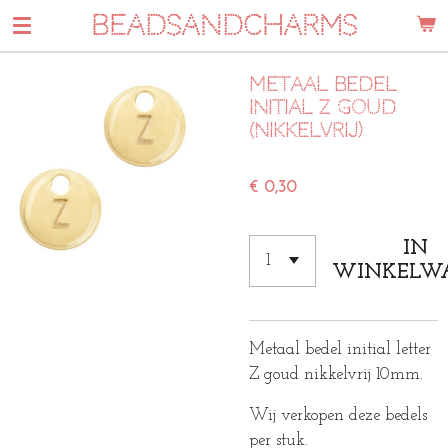
BEADSANDCHARMS
Ga
direct
naar
Metaal bedel
de
initial Z goud
hoofdinhoud
(nikkelvrij)
€ 0,30
IN
WINKELW
Metaal bedel initial letter
Z goud nikkelvrij 10mm.
Wij verkopen deze bedels
per stuk.