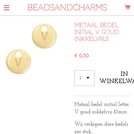
BEADSANDCHARMS
Ga
direct
naar
Metaal bedel
de
initial V goud
hoofdinhoud
(nikkelvrij)
€ 0,30
IN
WINKELW
Metaal bedel initial letter
V goud nikkelvrij 10mm.
Wij verkopen deze bedels
per stuk.