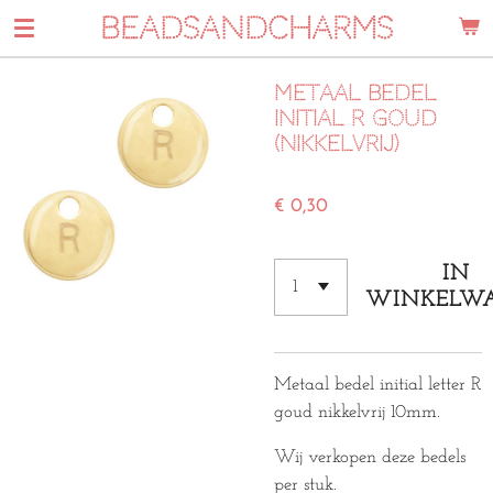
BEADSANDCHARMS
Ga
direct
naar
metaal bedel
de
initial R goud
hoofdinhoud
(nikkelvrij)
€ 0,30
IN
WINKELW
Metaal bedel initial letter R
goud nikkelvrij 10mm.
Wij verkopen deze bedels
per stuk.