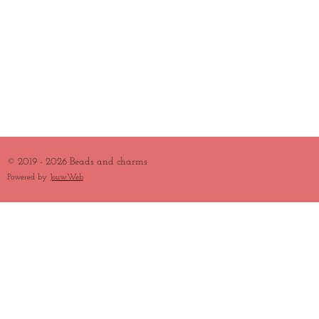
© 2019 - 2026 Beads and charms
Powered by
JouwWeb