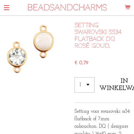
BEADSANDCHARMS
Ga
direct
naar
Setting
de
swarovski ss34
hoofdinhoud
flatback DQ
rosé goud.
€ 0,79
IN
WINKELW
Setting voor swarovski ss34
flatback of 7mm
cabouchon. DQ ( designer
quality ) 16x10 mm. 2