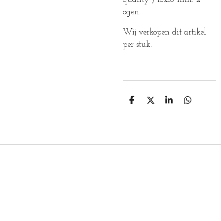
ogen.
Wij verkopen dit artikel
per stuk.
D
D
S
D
E
E
H
E
L
E
A
L
E
L
R
E
N
E
N