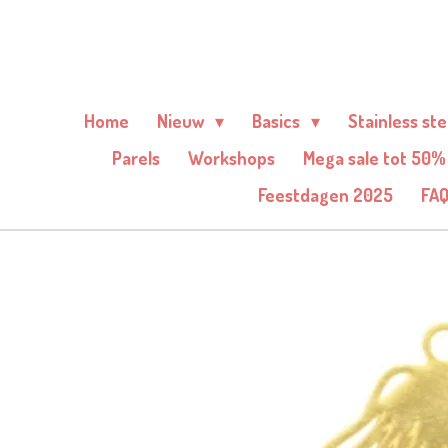
Ga
direct
naar
de
Home
Nieuw
Basics
Stainless st
hoofdinhoud
Parels
Workshops
Mega sale tot 50%
Feestdagen 2025
FA