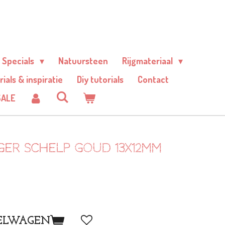
Specials
Natuursteen
Rijgmateriaal
rials & inspiratie
Diy tutorials
Contact
SALE
er schelp Goud 13x12mm
ELWAGEN