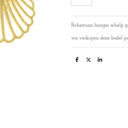
Bohemian hanger schelp g
wij verkopen deze bedel p
D
D
S
E
E
H
L
E
A
E
L
R
N
E