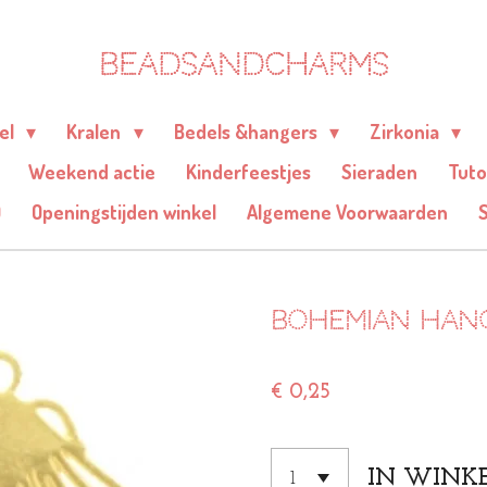
BEADSANDCHARMS
eel
Kralen
Bedels &hangers
Zirkonia
Weekend actie
Kinderfeestjes
Sieraden
Tuto
Q
Openingstijden winkel
Algemene Voorwaarden
Bohemian hang
€ 0,25
IN WINK