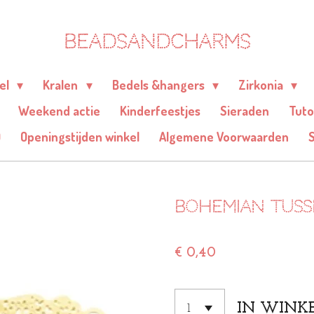
BEADSANDCHARMS
eel
Kralen
Bedels &hangers
Zirkonia
Weekend actie
Kinderfeestjes
Sieraden
Tuto
Q
Openingstijden winkel
Algemene Voorwaarden
Bohemian tus
€ 0,40
IN WINK