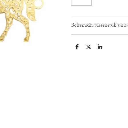
Bohemian tussenstuk unic
D
D
S
E
E
H
L
E
A
E
L
R
N
E