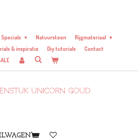
Specials
Natuursteen
Rijgmateriaal
rials & inspiratie
Diy tutorials
Contact
SALE
senstuk unicorn Goud
ELWAGEN