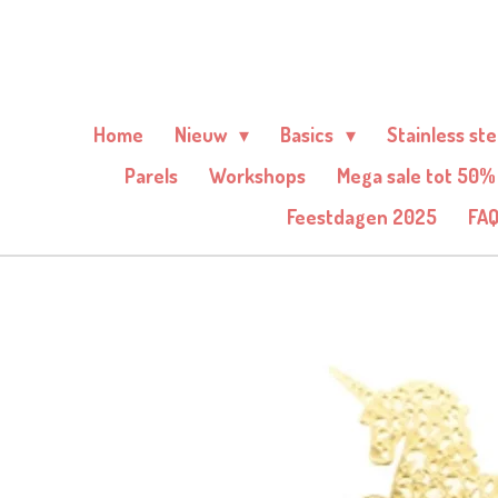
Ga
direct
naar
de
Home
Nieuw
Basics
Stainless st
hoofdinhoud
Parels
Workshops
Mega sale tot 50%
Feestdagen 2025
FA