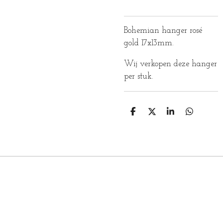
Bohemian hanger rosé
gold 17x13mm.
Wij verkopen deze hanger
per stuk.
D
D
S
D
E
E
H
E
L
E
A
L
E
L
R
E
N
E
N