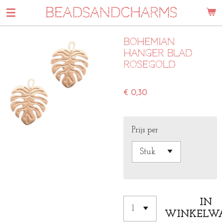
BEADSANDCHARMS
Ga
direct
naar
Bohemian
de
hanger blad
hoofdinhoud
Rosegold
€ 0,30
Prijs per
IN
WINKELW