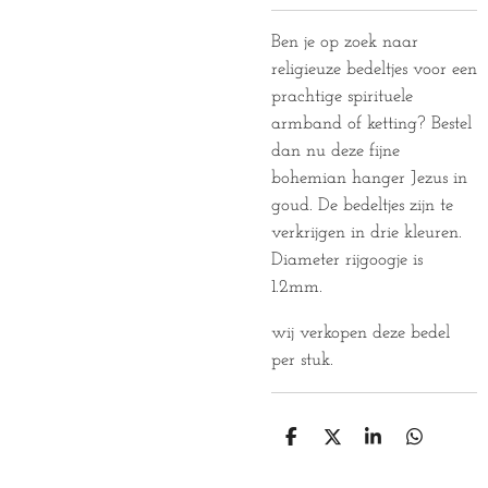
Ben je op zoek naar
religieuze bedeltjes voor een
prachtige spirituele
armband of ketting? Bestel
dan nu deze fijne
bohemian hanger Jezus in
goud. De bedeltjes zijn te
verkrijgen in drie kleuren.
Diameter rijgoogje is
1.2mm.
wij verkopen deze bedel
per stuk.
D
D
S
D
E
E
H
E
L
E
A
L