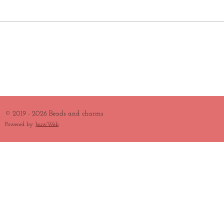
E
L
R
E
N
E
N
© 2019 - 2026 Beads and charms
Powered by
JouwWeb