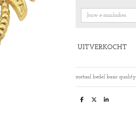
UITVERKOCHT
metaal bedel basic qualit
D
D
S
E
E
H
L
E
A
E
L
R
N
E