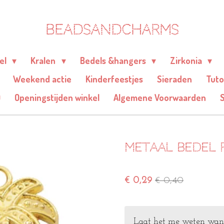
BEADSANDCHARMS
eel
Kralen
Bedels &hangers
Zirkonia
Weekend actie
Kinderfeestjes
Sieraden
Tuto
Q
Openingstijden winkel
Algemene Voorwaarden
Metaal bedel p
€ 0,29
€ 0,40
Laat het me weten wanne