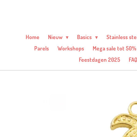
Ga
direct
naar
de
Home
Nieuw
Basics
Stainless st
hoofdinhoud
Parels
Workshops
Mega sale tot 50%
Feestdagen 2025
FA