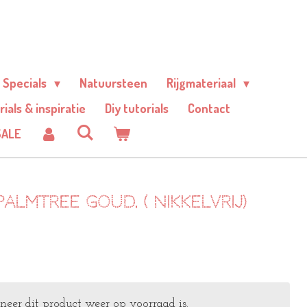
Specials
Natuursteen
Rijgmateriaal
rials & inspiratie
Diy tutorials
Contact
SALE
almtree goud. ( nikkelvrij)
er dit product weer op voorraad is.