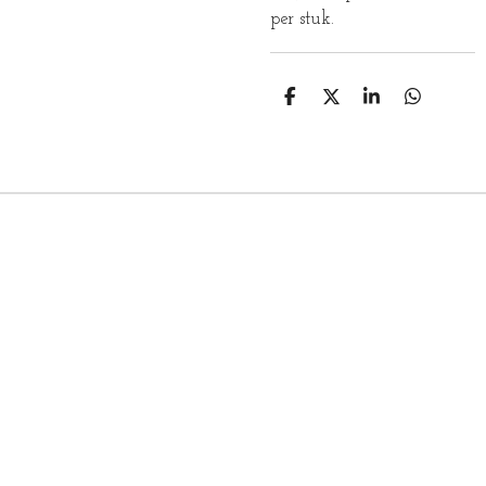
per stuk.
D
D
S
D
E
E
H
E
L
E
A
L
E
L
R
E
N
E
N