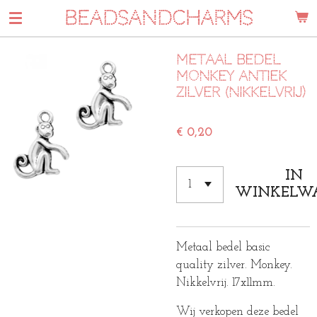
BEADSANDCHARMS
Ga
direct
naar
metaal bedel
de
monkey Antiek
hoofdinhoud
zilver (nikkelvrij)
€ 0,20
IN
WINKELW
Metaal bedel basic
quality zilver. Monkey.
Nikkelvrij. 17x11mm.
Wij verkopen deze bedel