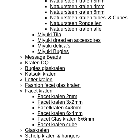
Natuursteen kralen 3mm
Natuursteen kralen 4mm
Natuursteen kralen 6mm
Natuursteen kralen tubes. & Cubes
Natuursteen Rondellen
Natuursteen kralen alle
Miyuki Tila
Miyuki draad en accessoires
Miyuki delica’s
Miyuki Bugles
Message Beads
Kralen DQ
Bugles glaskralen
Katsuki kralen
Letter kralen
Fashion facet glas kralen
Facet kralen
Facet kralen 2mm
Facet kralen 3x2mm
Facetkralen 4x3mm
Facet kralen 6x4mm
Facet Glas kralen 8x6mm
Facet kralen cube
Glaskralen
Schelp kralen & hangers