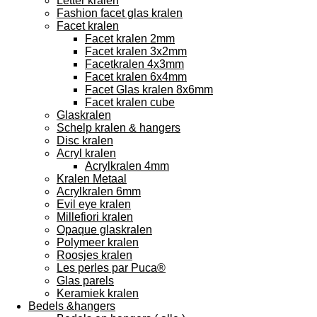
Letter kralen
Fashion facet glas kralen
Facet kralen
Facet kralen 2mm
Facet kralen 3x2mm
Facetkralen 4x3mm
Facet kralen 6x4mm
Facet Glas kralen 8x6mm
Facet kralen cube
Glaskralen
Schelp kralen & hangers
Disc kralen
Acryl kralen
Acrylkralen 4mm
Kralen Metaal
Acrylkralen 6mm
Evil eye kralen
Millefiori kralen
Opaque glaskralen
Polymeer kralen
Roosjes kralen
Les perles par Puca®
Glas parels
Keramiek kralen
Bedels &hangers