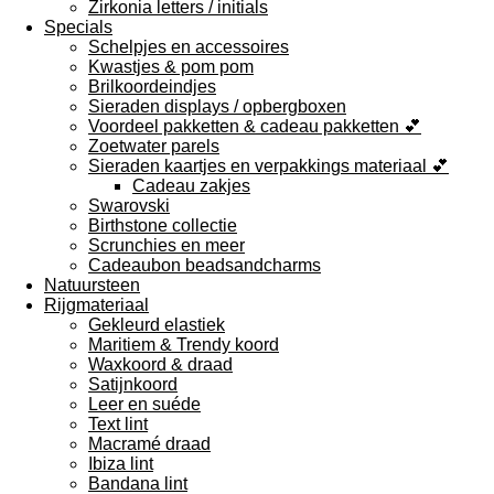
Zirkonia letters / initials
Specials
Schelpjes en accessoires
Kwastjes & pom pom
Brilkoordeindjes
Sieraden displays / opbergboxen
Voordeel pakketten & cadeau pakketten 💕
Zoetwater parels
Sieraden kaartjes en verpakkings materiaal 💕
Cadeau zakjes
Swarovski
Birthstone collectie
Scrunchies en meer
Cadeaubon beadsandcharms
Natuursteen
Rijgmateriaal
Gekleurd elastiek
Maritiem & Trendy koord
Waxkoord & draad
Satijnkoord
Leer en suéde
Text lint
Macramé draad
Ibiza lint
Bandana lint