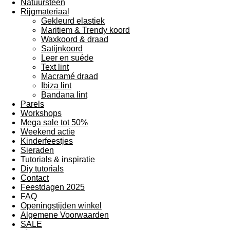
Natuursteen
Rijgmateriaal
Gekleurd elastiek
Maritiem & Trendy koord
Waxkoord & draad
Satijnkoord
Leer en suéde
Text lint
Macramé draad
Ibiza lint
Bandana lint
Parels
Workshops
Mega sale tot 50%
Weekend actie
Kinderfeestjes
Sieraden
Tutorials & inspiratie
Diy tutorials
Contact
Feestdagen 2025
FAQ
Openingstijden winkel
Algemene Voorwaarden
SALE