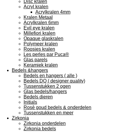
Disc kralen
Acryl kralen
Acrylkralen 4mm
Kralen Metaal
Acrylkralen 6mm
Evil eye kralen
Millefiori kralen
Opaque glaskralen
Polymeer kralen
Roosjes kralen
Les perles par Puca®
Glas parels
Keramiek kralen
Bedels &hangers
Bedels en hangers ( alle )
Bedels DQ ( designer quality)
Tussenstukken 2 ogen
Glas bedels/hangers
Bedels dieren
Initials
Rosè goud bedels & onderdelen
Tussenstukken en meer
Zirkonia
Zirkonia onderdelen
Zirkonia bedels