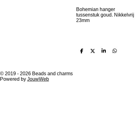
Bohemian hanger
tussenstuk goud. Nikkelvrij
23mm
D
D
S
D
e
e
h
e
l
e
a
l
e
l
r
e
n
e
n
© 2019 - 2026 Beads and charms
Powered by
JouwWeb