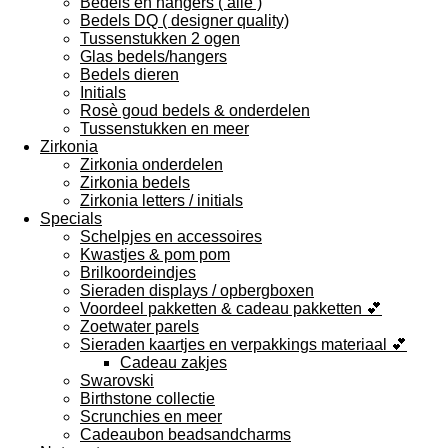
Bedels en hangers ( alle )
Bedels DQ ( designer quality)
Tussenstukken 2 ogen
Glas bedels/hangers
Bedels dieren
Initials
Rosè goud bedels & onderdelen
Tussenstukken en meer
Zirkonia
Zirkonia onderdelen
Zirkonia bedels
Zirkonia letters / initials
Specials
Schelpjes en accessoires
Kwastjes & pom pom
Brilkoordeindjes
Sieraden displays / opbergboxen
Voordeel pakketten & cadeau pakketten 💕
Zoetwater parels
Sieraden kaartjes en verpakkings materiaal 💕
Cadeau zakjes
Swarovski
Birthstone collectie
Scrunchies en meer
Cadeaubon beadsandcharms