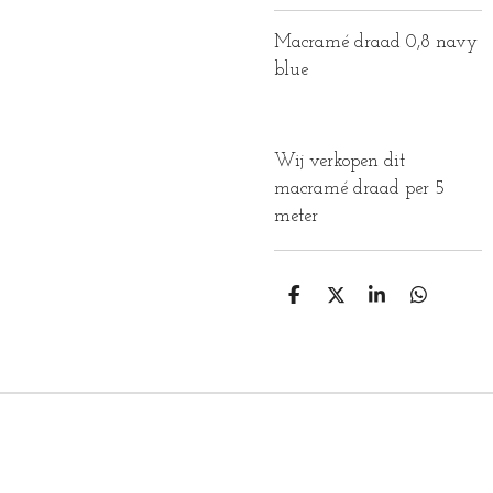
Macramé draad 0,8 navy
blue
Wij verkopen dit
macramé draad per 5
meter
D
D
S
D
E
E
H
E
L
E
A
L
E
L
R
E
N
E
N