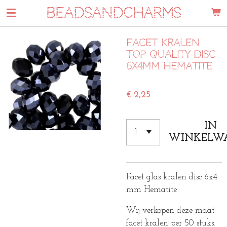
BEADSANDCHARMS
Ga
direct
naar
Facet kralen
de
top quality disc
hoofdinhoud
6x4mm Hematite
€ 2,25
IN
WINKELW
Facet glas kralen disc 6x4
mm Hematite
Wij verkopen deze maat
facet kralen per 50 stuks.