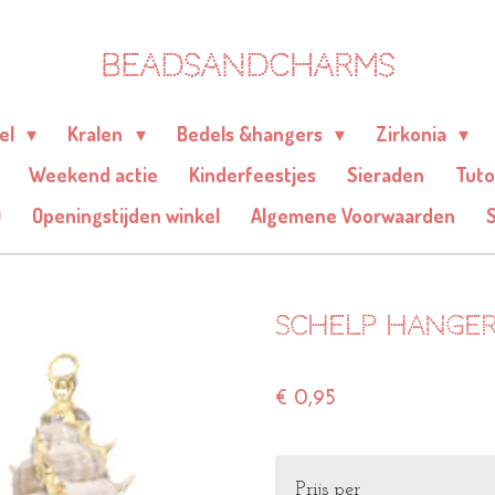
BEADSANDCHARMS
eel
Kralen
Bedels &hangers
Zirkonia
Weekend actie
Kinderfeestjes
Sieraden
Tuto
Q
Openingstijden winkel
Algemene Voorwaarden
Schelp hanger
€ 0,95
Prijs per