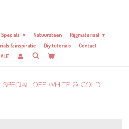
Specials
Natuursteen
Rijgmateriaal
rials & inspiratie
Diy tutorials
Contact
SALE
 special off white & gold