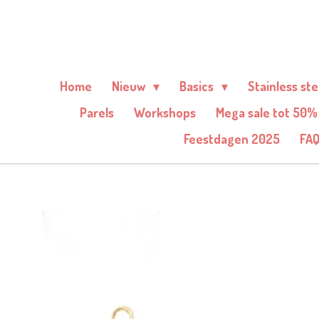
Ga
direct
naar
de
Home
Nieuw
Basics
Stainless st
hoofdinhoud
Parels
Workshops
Mega sale tot 50%
Feestdagen 2025
FA