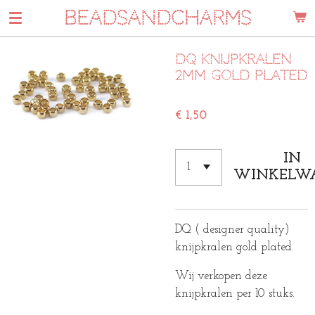
BEADSANDCHARMS
Ga
direct
naar
DQ knijpkralen
de
2mm gold plated
hoofdinhoud
€ 1,50
IN
WINKELW
DQ ( designer quality)
knijpkralen gold plated.
Wij verkopen deze
knijpkralen per 10 stuks.