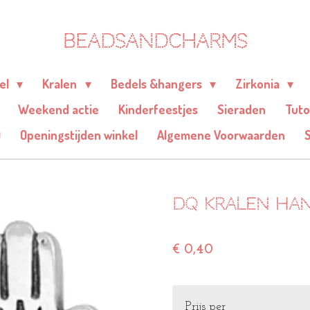
BEADSANDCHARMS
eel
Kralen
Bedels &hangers
Zirkonia
Weekend actie
Kinderfeestjes
Sieraden
Tuto
Q
Openingstijden winkel
Algemene Voorwaarden
DQ kralen han
€ 0,40
Prijs per