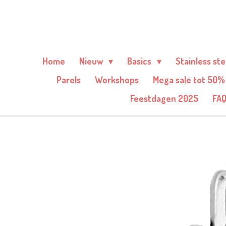
Ga
direct
naar
de
Home
Nieuw
Basics
Stainless st
hoofdinhoud
Parels
Workshops
Mega sale tot 50%
Feestdagen 2025
FA