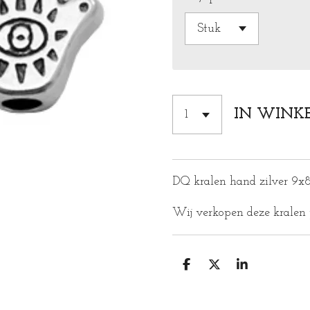
IN WINK
DQ kralen hand zilver 9x
Wij verkopen deze kralen p
D
D
S
E
E
H
L
E
A
E
L
R