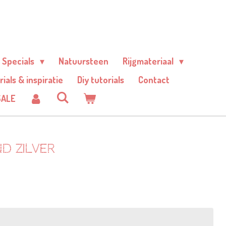
Specials
Natuursteen
Rijgmateriaal
rials & inspiratie
Diy tutorials
Contact
SALE
d zilver