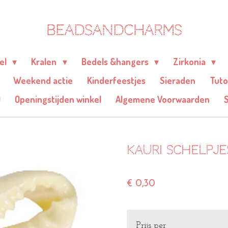
BEADSANDCHARMS
eel
Kralen
Bedels &hangers
Zirkonia
Weekend actie
Kinderfeestjes
Sieraden
Tuto
Q
Openingstijden winkel
Algemene Voorwaarden
Kauri schelpj
€ 0,30
Prijs per