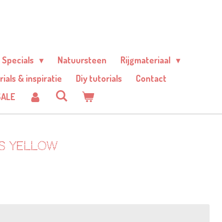
Specials
Natuursteen
Rijgmateriaal
rials & inspiratie
Diy tutorials
Contact
SALE
es yellow