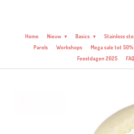
Ga
direct
naar
de
Home
Nieuw
Basics
Stainless st
hoofdinhoud
Parels
Workshops
Mega sale tot 50%
Feestdagen 2025
FA