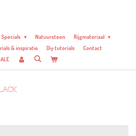
Specials
Natuursteen
Rijgmateriaal
rials & inspiratie
Diy tutorials
Contact
SALE
lack