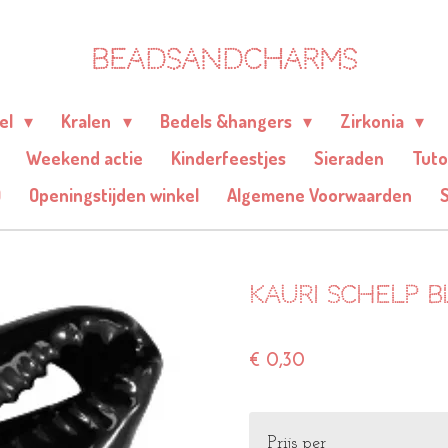
BEADSANDCHARMS
eel
Kralen
Bedels &hangers
Zirkonia
Weekend actie
Kinderfeestjes
Sieraden
Tuto
Q
Openingstijden winkel
Algemene Voorwaarden
Kauri schelp b
€ 0,30
Prijs per