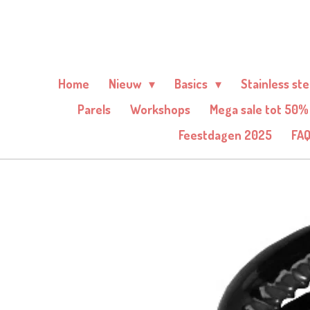
Ga
direct
naar
de
Home
Nieuw
Basics
Stainless st
hoofdinhoud
Parels
Workshops
Mega sale tot 50%
Feestdagen 2025
FA