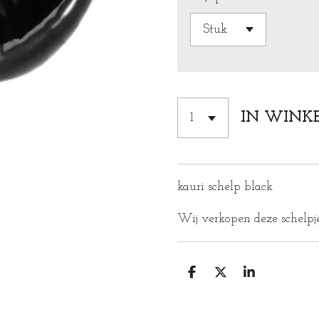
IN WINK
kauri schelp black
Wij verkopen deze schelpje
D
D
S
E
E
H
L
E
A
E
L
R