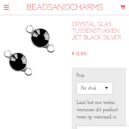
BEADSANDCHARMS
Ga
direct
naar
Crystal glas
de
tussenstukken
hoofdinhoud
jet black silver
€ 0,90
Prijs
Laat het me weten
wanneer dit product
weer op voorraad is.