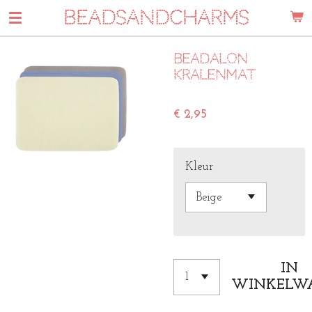
BEADSANDCHARMS
Ga
direct
naar
Beadalon
de
kralenmat
hoofdinhoud
€ 2,95
Kleur
IN
WINKELW