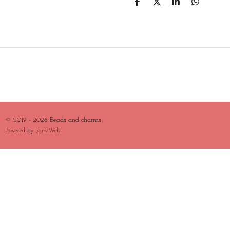
D
D
S
D
E
E
H
E
L
E
A
L
E
L
R
E
N
E
N
© 2019 - 2026 Beads and charms
Powered by
JouwWeb