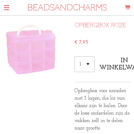
BEADSANDCHARMS
Ga
direct
naar
Opbergbox roze
de
hoofdinhoud
€ 7,95
IN
WINKELW
Opbergbox voor sieraden
met 3 lagen, die los van
elkaar zijn te halen. Door
de losse onderdelen zijn de
vakken zelf in te delen
naar grootte.