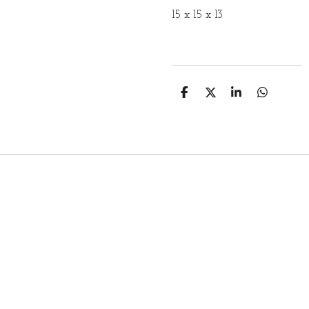
15 x 15 x 13
D
D
S
D
E
E
H
E
L
E
A
L
E
L
R
E
N
E
N