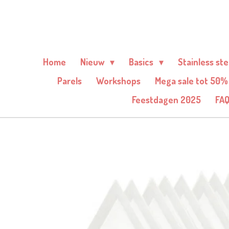
Ga
direct
naar
de
Home
Nieuw
Basics
Stainless st
hoofdinhoud
Parels
Workshops
Mega sale tot 50%
Feestdagen 2025
FA