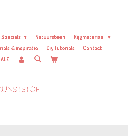
Specials
Natuursteen
Rijgmateriaal
rials & inspiratie
Diy tutorials
Contact
SALE
kunststof