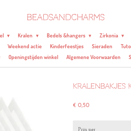
BEADSANDCHARMS
eel
Kralen
Bedels &hangers
Zirkonia
Weekend actie
Kinderfeestjes
Sieraden
Tuto
Q
Openingstijden winkel
Algemene Voorwaarden
Kralenbakjes 
€ 0,50
Prijs per