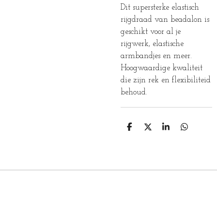
Dit supersterke elastisch
rijgdraad van beadalon is
geschikt voor al je
rijgwerk, elastische
armbandjes en meer.
Hoogwaardige kwaliteit
die zijn rek en flexibiliteid
behoud.
D
D
S
D
E
E
H
E
L
E
A
L
E
L
R
E
N
E
N