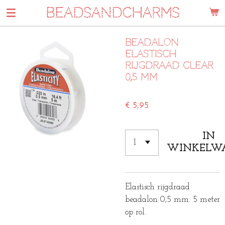
BEADSANDCHARMS
Ga
direct
naar
Beadalon
de
elastisch
hoofdinhoud
rijgdraad clear
0,5 mm
€ 5,95
IN
WINKELW
Elastisch rijgdraad
beadalon 0,5 mm. 5 meter
op rol.