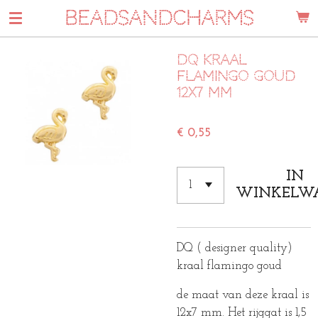
BEADSANDCHARMS
Ga
direct
naar
DQ kraal
de
flamingo goud
hoofdinhoud
12x7 mm
€ 0,55
IN
WINKELW
DQ ( designer quality)
kraal flamingo goud
de maat van deze kraal is
12x7 mm. Het rijggat is 1,5