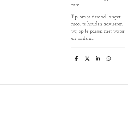
mm.
Tip: om je sieraad langer
mooi te houden adviseren
wij op te passen met water
en parfum.
D
D
S
D
E
E
H
E
L
E
A
L
E
L
R
E
N
E
N