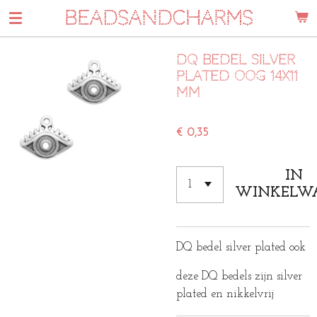
BEADSANDCHARMS
Ga
direct
naar
DQ bedel silver
de
plated oog 14x11
hoofdinhoud
mm
€ 0,35
IN
WINKELW
DQ bedel silver plated ook
deze DQ bedels zijn silver
plated en nikkelvrij