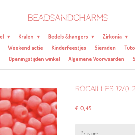
BEADSANDCHARMS
eel
Kralen
Bedels &hangers
Zirkonia
Weekend actie
Kinderfeestjes
Sieraden
Tuto
Q
Openingstijden winkel
Algemene Voorwaarden
Rocailles 12/0 
€ 0,45
Prijs per