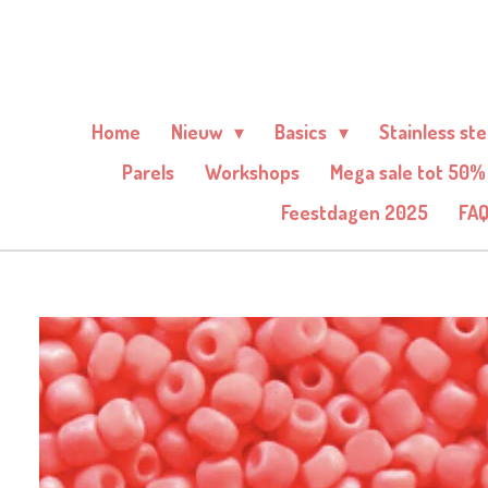
Ga
direct
naar
de
Home
Nieuw
Basics
Stainless st
hoofdinhoud
Parels
Workshops
Mega sale tot 50%
Feestdagen 2025
FA