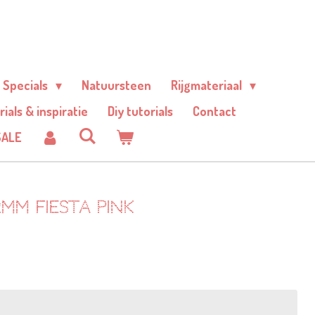
Specials
Natuursteen
Rijgmateriaal
rials & inspiratie
Diy tutorials
Contact
SALE
2mm Fiesta pink