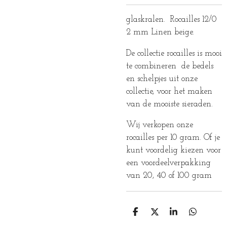
glaskralen. Rocailles 12/0
2 mm Linen beige.
De collectie rocailles is mooi
te combineren de bedels
en schelpjes uit onze
collectie, voor het maken
van de mooiste sieraden.
Wij verkopen onze
rocailles per 10 gram. Of je
kunt voordelig kiezen voor
een voordeelverpakking
van 20, 40 of 100 gram
D
D
S
D
E
E
H
E