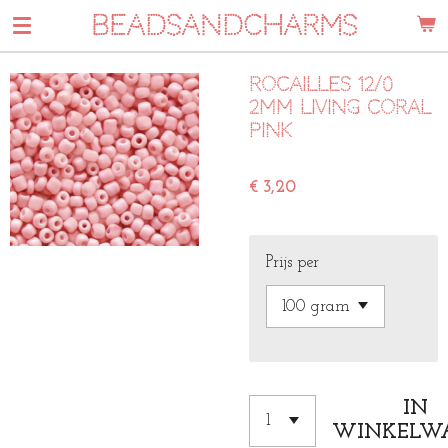
BEADSANDCHARMS
Ga
direct
naar
Rocailles 12/0
de
2mm living coral
hoofdinhoud
pink
€ 3,20
Prijs per
IN
WINKELW