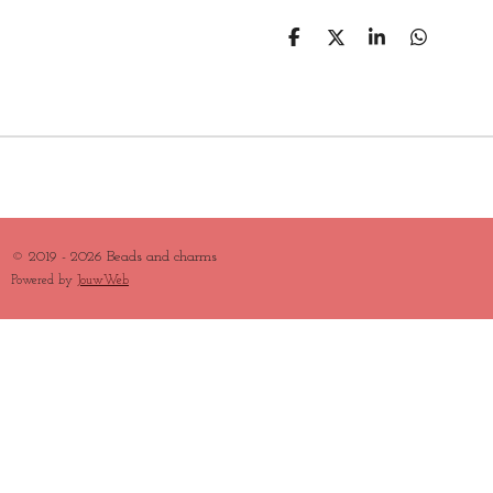
D
D
S
D
E
E
H
E
L
E
A
L
E
L
R
E
N
E
N
© 2019 - 2026 Beads and charms
Powered by
JouwWeb