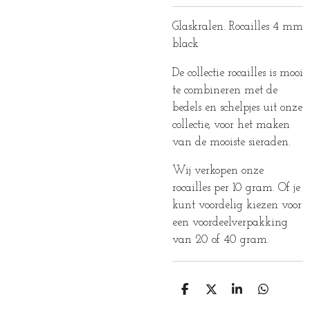
Glaskralen. Rocailles 4 mm
black
De collectie rocailles is mooi
te combineren met de
bedels en schelpjes uit onze
collectie, voor het maken
van de mooiste sieraden.
Wij verkopen onze
rocailles per 10 gram. Of je
kunt voordelig kiezen voor
een voordeelverpakking
van 20 of 40 gram.
D
D
S
D
E
E
H
E