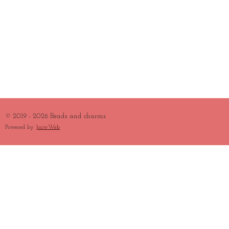
© 2019 - 2026 Beads and charms
Powered by
JouwWeb