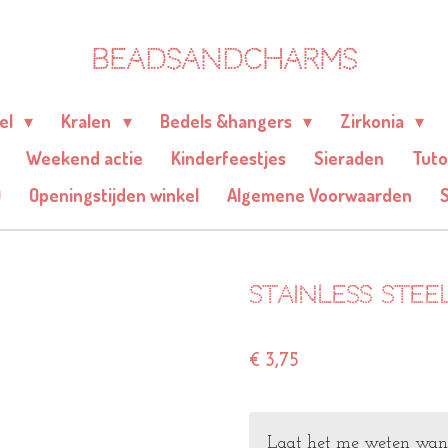
BEADSANDCHARMS
eel
Kralen
Bedels &hangers
Zirkonia
Weekend actie
Kinderfeestjes
Sieraden
Tuto
Q
Openingstijden winkel
Algemene Voorwaarden
Stainless ste
€ 3,75
Laat het me weten wanne