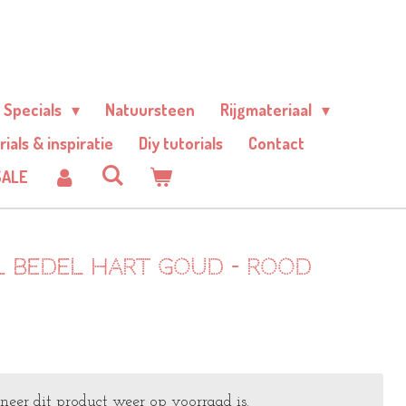
Specials
Natuursteen
Rijgmateriaal
rials & inspiratie
Diy tutorials
Contact
SALE
el bedel hart Goud - Rood
er dit product weer op voorraad is.