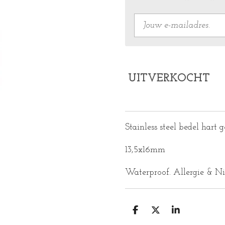
UITVERKOCHT
Stainless steel bedel hart
13,5x16mm
Waterproof. Allergie & Ni
D
D
S
E
E
H