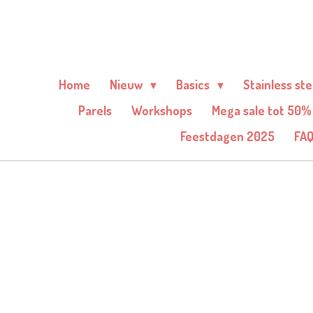
Ga
direct
naar
de
Home
Nieuw
Basics
Stainless st
hoofdinhoud
Parels
Workshops
Mega sale tot 50%
Feestdagen 2025
FA