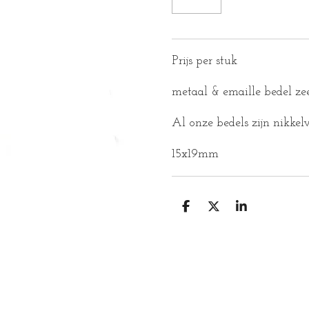
Prijs per stuk
metaal & emaille bedel zee
Al onze bedels zijn nikkelv
15x19mm
D
D
S
E
E
H
L
E
A
E
L
R
N
E