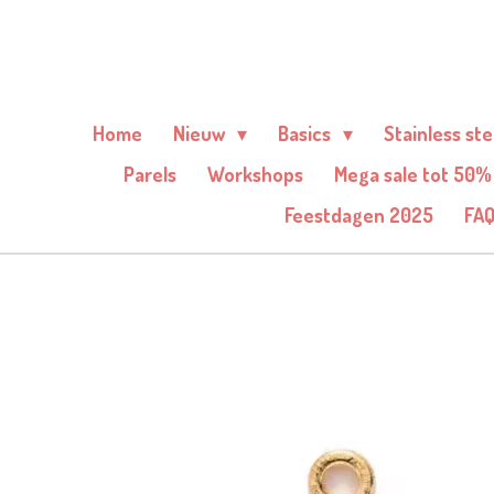
Ga
direct
naar
de
Home
Nieuw
Basics
Stainless st
hoofdinhoud
Parels
Workshops
Mega sale tot 50%
Feestdagen 2025
FA