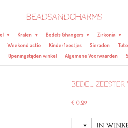
BEADSANDCHARMS
eel
Kralen
Bedels &hangers
Zirkonia
Weekend actie
Kinderfeestjes
Sieraden
Tuto
Q
Openingstijden winkel
Algemene Voorwaarden
Bedel zeester 
€ 0,29
IN WINK