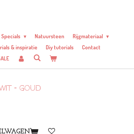
Specials
Natuursteen
Rijgmateriaal
rials & inspiratie
Diy tutorials
Contact
SALE
Wit - Goud
ELWAGEN