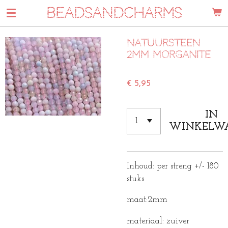
BEADSANDCHARMS
Ga
direct
naar
Natuursteen
de
2mm morganite
hoofdinhoud
€ 5,95
IN
WINKELW
Inhoud: per streng +/- 180
stuks
maat:2mm
materiaal: zuiver