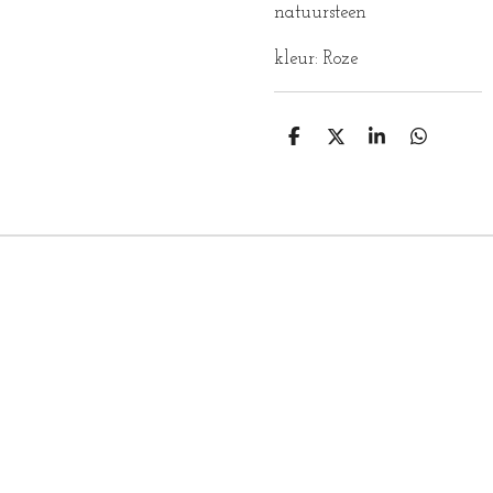
natuursteen
kleur: Roze
D
D
S
D
E
E
H
E
L
E
A
L
E
L
R
E
N
E
N