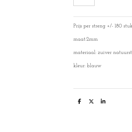
Prijs per streng +/- 180 stu
maat:2mm
materiaal: zuiver natuurs
kleur: blauw
D
D
S
E
E
H
L
E
A
E
L
R
N
E