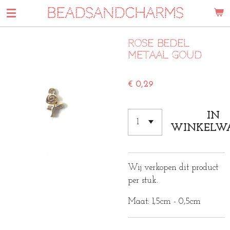
BEADSANDCHARMS
Ga
direct
naar
Rose bedel
de
metaal goud
hoofdinhoud
€ 0,29
IN
WINKELW
Wij verkopen dit product
per stuk.
Maat: 1,5cm - 0,5cm