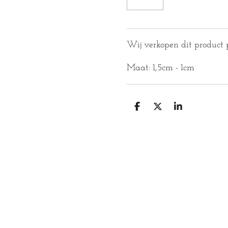
Wij verkopen dit product p
Maat: 1,5cm - 1cm
D
D
S
E
E
H
L
E
A
E
L
R
N
E