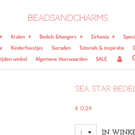
BEADSANDCHARMS
Kralen
Bedels &hangers
Zirkonia
Spec
e
Kinderfeestjes
Sieraden
Tutorials & inspiratie
D
ijden winkel
Algemene Voorwaarden
SALE
Sea star bede
€ 0,29
IN WINK