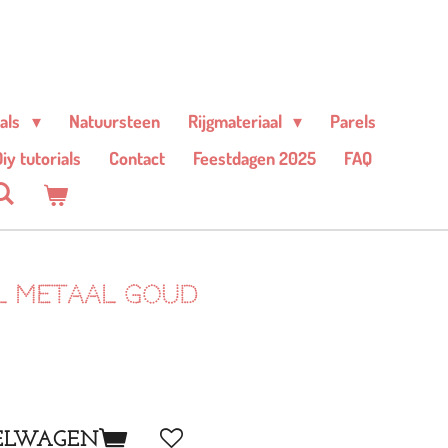
ials
Natuursteen
Rijgmateriaal
Parels
iy tutorials
Contact
Feestdagen 2025
FAQ
l metaal goud
ELWAGEN