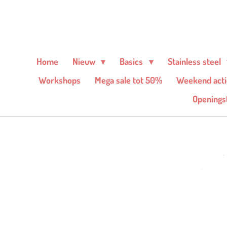
Ga
direct
naar
de
Home
Nieuw
Basics
Stainless steel
hoofdinhoud
Workshops
Mega sale tot 50%
Weekend acti
Openingst