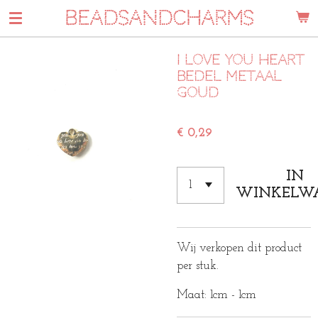
BEADSANDCHARMS
Ga
direct
naar
I love you heart
de
bedel metaal
hoofdinhoud
goud
€ 0,29
IN
WINKELW
Wij verkopen dit product
per stuk.
Maat: 1cm - 1cm