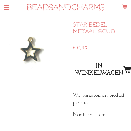
BEADSANDCHARMS
Ga
direct
naar
Star bedel
de
metaal goud
hoofdinhoud
€ 0,29
IN
WINKELWAGEN
Wij verkopen dit product
per stuk.
Maat: 1cm - 1cm