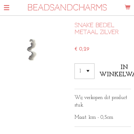
BEADSANDCHARMS
Ga
direct
naar
Snake bedel
de
metaal zilver
hoofdinhoud
€ 0,29
IN
WINKELW
Wij verkopen dit product
stuk.
Maat: 1cm - 0,5cm