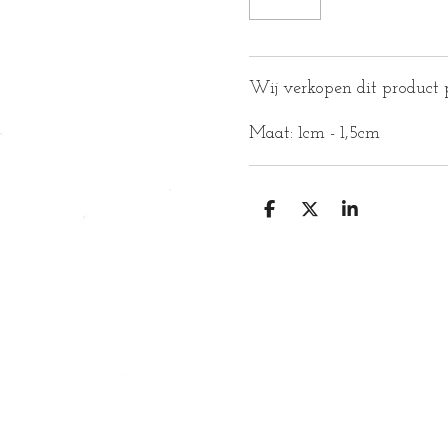
Wij verkopen dit product p
Maat: 1cm - 1,5cm
D
D
S
E
E
H
L
E
A
E
L
R
N
E