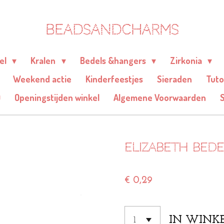
BEADSANDCHARMS
eel
Kralen
Bedels &hangers
Zirkonia
Weekend actie
Kinderfeestjes
Sieraden
Tuto
Q
Openingstijden winkel
Algemene Voorwaarden
Elizabeth bede
€ 0,29
IN WINK