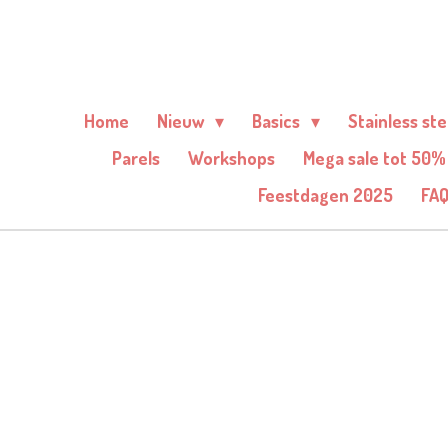
Ga
direct
naar
de
Home
Nieuw
Basics
Stainless st
hoofdinhoud
Parels
Workshops
Mega sale tot 50%
Feestdagen 2025
FA