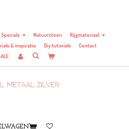
Specials
Natuursteen
Rijgmateriaal
rials & inspiratie
Diy tutorials
Contact
SALE
l metaal zilver
ELWAGEN