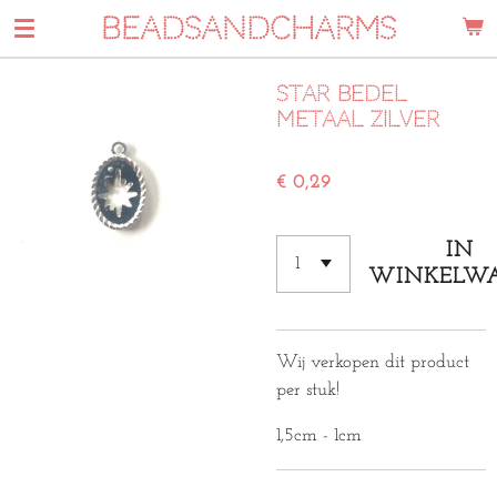
BEADSANDCHARMS
Ga
direct
naar
Star bedel
de
metaal zilver
hoofdinhoud
€ 0,29
IN
WINKELW
Wij verkopen dit product
per stuk!
1,5cm - 1cm