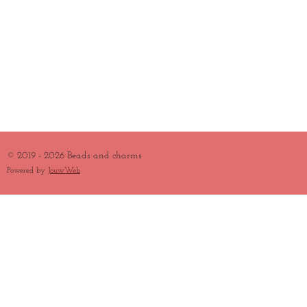
© 2019 - 2026 Beads and charms
Powered by
JouwWeb